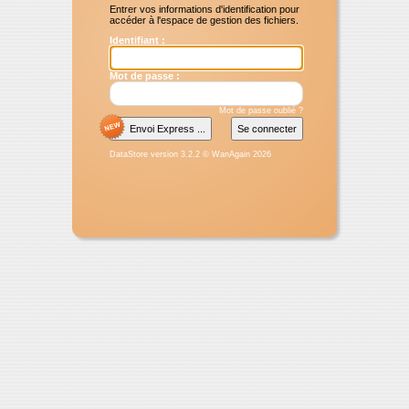
Entrer vos informations d'identification pour
Envoi Express 
accéder à l'espace de gestion des fichiers.
Vous permez d'
fichier sans av
Identifiant :
BackOffice, le 
pour télécharger
Fichier à envo
Mot de passe :
Taille maximale
Mot de passe oublié ?
Email du desti
DataStore version 3.2.2 © WanAgain 2026